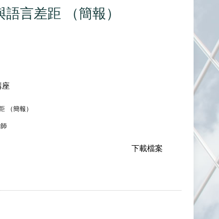
與語言差距 （簡報）
講座
距 （簡報）
律師
下載檔案