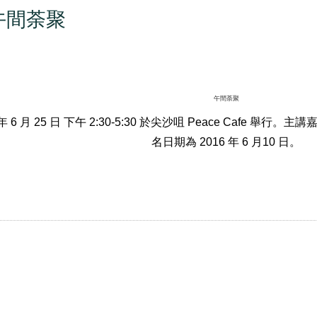
午間荼聚
午間荼聚
年
6
月
25
日 下午
2:30-5:30
於尖沙咀
Peace Cafe
舉行。主講
名日期為
2016
年
6
月
10
日。